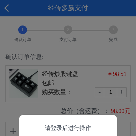
经传多赢支付
1
2
3
确认订单
支付订单
完成
确认订单信息:
经传炒股键盘
￥98 x1
包邮
-
+
购买数量：
总价（含运费）：
98.00元
+
请登录后进行操作
编辑收货信息